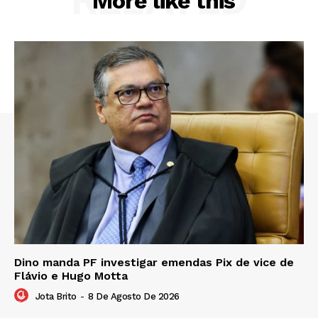
More like this
Dino manda PF investigar emendas Pix de vice de
Flávio e Hugo Motta
Jota Brito
-
8 De Agosto De 2026