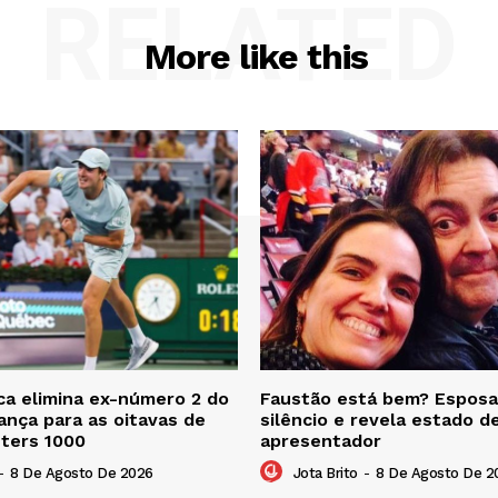
RELATED
More like this
a elimina ex-número 2 do
Faustão está bem? Esposa
nça para as oitavas de
silêncio e revela estado d
sters 1000
apresentador
-
8 De Agosto De 2026
Jota Brito
-
8 De Agosto De 2