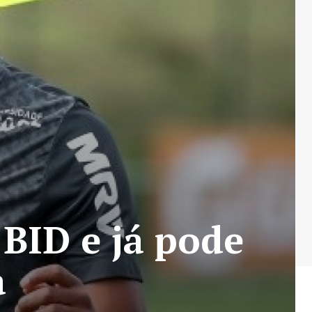
 BID e já pode
a