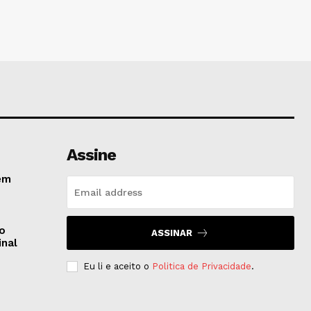
Assine
em
do
ASSINAR
inal
Eu li e aceito o
Politica de Privacidade
.