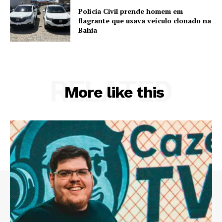
Polícia Civil prende homem em
flagrante que usava veículo clonado na
Bahia
RELATED
More like this