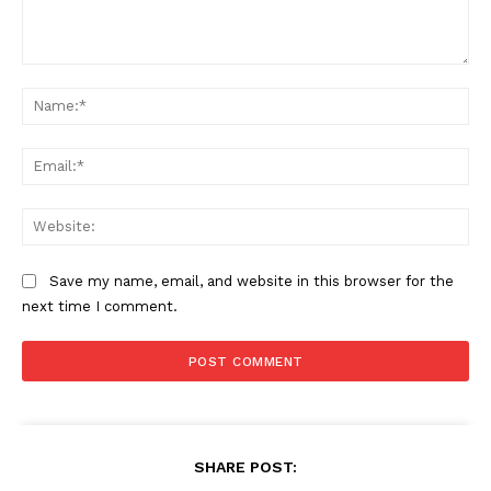
Comment:
Na
Ema
Web
Save my name, email, and website in this browser for the
next time I comment.
SHARE POST: