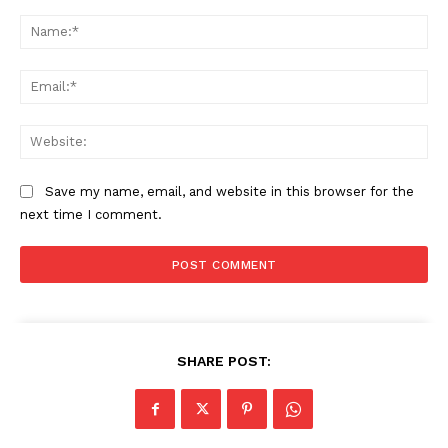
Comment:
Na
Ema
Web
Save my name, email, and website in this browser for the
next time I comment.
SHARE POST: