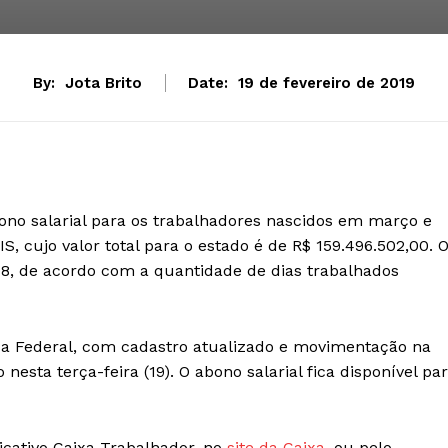
By:
Jota Brito
Date:
19 de fevereiro de 2019
ono salarial para os trabalhadores nascidos em março e
IS, cujo valor total para o estado é de R$ 159.496.502,00. 
98, de acordo com a quantidade de dias trabalhados
ica Federal, com cadastro atualizado e movimentação na
esta terça-feira (19). O abono salarial fica disponível pa
icativo Caixa Trabalhador, no
site da Caixa
, ou pelo