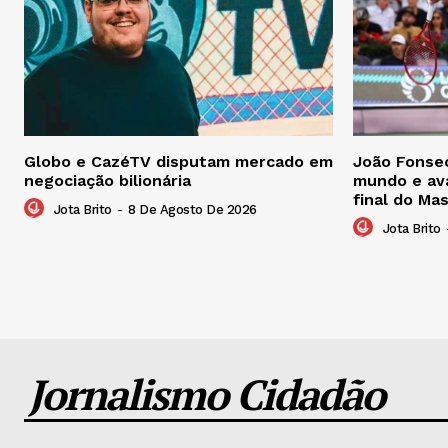
Globo e CazéTV disputam mercado em
João Fonsec
negociação bilionária
mundo e ava
final do Ma
Jota Brito
-
8 De Agosto De 2026
Jota Brito
Jornalismo Cidadão