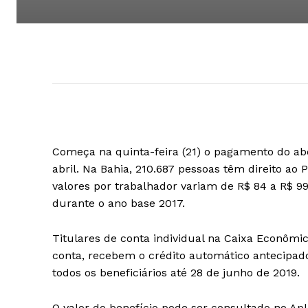
Começa na quinta-feira (21) o pagamento do ab
abril. Na Bahia, 210.687 pessoas têm direito ao P
valores por trabalhador variam de R$ 84 a R$ 9
durante o ano base 2017.
Titulares de conta individual na Caixa Econôm
conta, recebem o crédito automático antecipado n
todos os beneficiários até 28 de junho de 2019.
O valor do benefício pode ser consultado no Apl