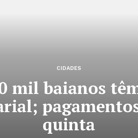
CIDADES
0 mil baianos têm
arial; pagament
quinta