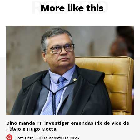
RELATED
More like this
Dino manda PF investigar emendas Pix de vice de
Flávio e Hugo Motta
Jota Brito
-
8 De Agosto De 2026