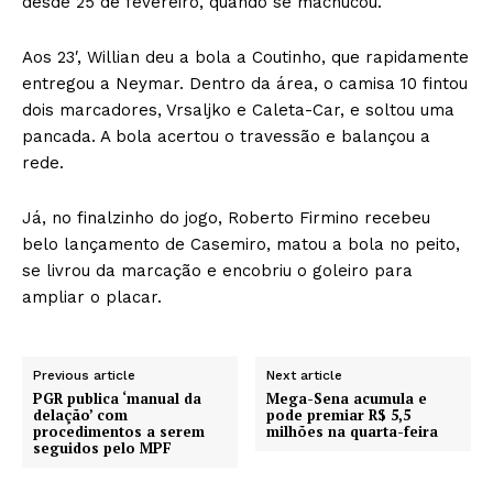
desde 25 de fevereiro, quando se machucou.
Aos 23′, Willian deu a bola a Coutinho, que rapidamente
entregou a Neymar. Dentro da área, o camisa 10 fintou
dois marcadores, Vrsaljko e Caleta-Car, e soltou uma
pancada. A bola acertou o travessão e balançou a
rede.
Já, no finalzinho do jogo, Roberto Firmino recebeu
belo lançamento de Casemiro, matou a bola no peito,
se livrou da marcação e encobriu o goleiro para
ampliar o placar.
Previous article
Next article
PGR publica ‘manual da
Mega-Sena acumula e
delação’ com
pode premiar R$ 5,5
procedimentos a serem
milhões na quarta-feira
seguidos pelo MPF