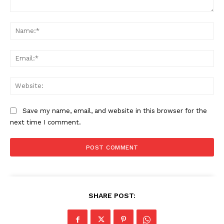
Comment:
Na
Ema
Web
Save my name, email, and website in this browser for the
next time I comment.
SHARE POST: