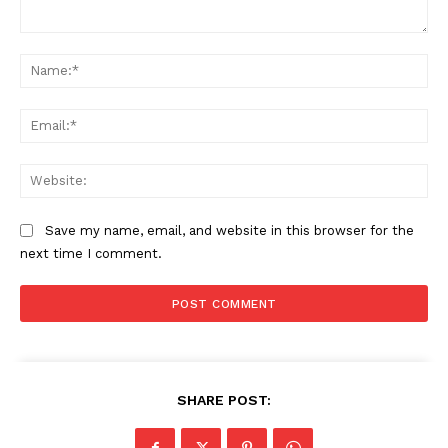
Comment:
Na
Ema
Web
Save my name, email, and website in this browser for the
next time I comment.
SHARE POST: