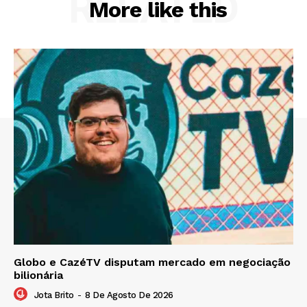
RELATED
More like this
Globo e CazéTV disputam mercado em negociação
bilionária
Jota Brito
-
8 De Agosto De 2026