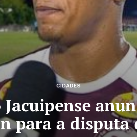
CIDADES
o Jacuipense anun
on para a disputa 