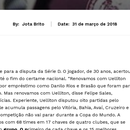
By:
Jota Brito
Date:
31 de março de 2018
 para a disputa da Série D. O jogador, de 30 anos, acerto
até o fim do certame nacional. “Renovamos com Uelliton
u por empréstimo como Danilo Rios e Brasão que foram pa
o. Mas renovamos com Uelliton, disse Felipe Sales,
cias. Experiente, Uelliton disputou oito partidas pelo
 acumula passagens pelo Vitória, Bahia, Avaí, Cruzeiro e
A competição não vai parar durante a Copa do Mundo. A
os com 68 times em 17 chaves de quatro clubes, que se
io
grupo. O p
rimeiro de cada chave e os 15 melhores