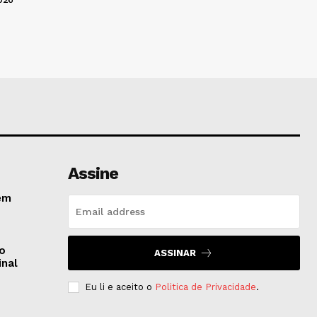
Assine
em
do
ASSINAR
inal
Eu li e aceito o
Politica de Privacidade
.