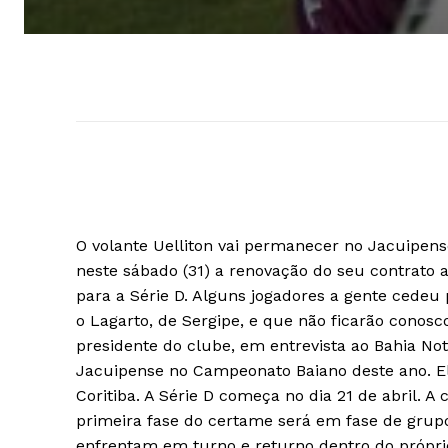
O volante Uelliton vai permanecer no Jacuipense
neste sábado (31) a renovação do seu contrato 
para a Série D. Alguns jogadores a gente cede
o Lagarto, de Sergipe, e que não ficarão conosc
presidente do clube, em entrevista ao Bahia Notí
Jacuipense no Campeonato Baiano deste ano. Ele
Coritiba. A Série D começa no dia 21 de abril. 
primeira fase do certame será em fase de grup
enfrentam em turno e returno dentro do própr