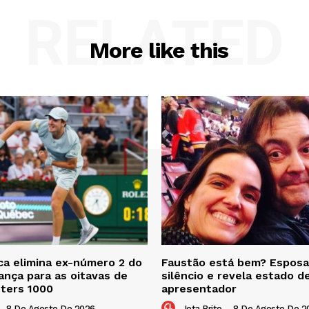
RELATED
More like this
a elimina ex-número 2 do
Faustão está bem? Esposa
nça para as oitavas de
silêncio e revela estado d
sters 1000
apresentador
-
8 De Agosto De 2026
Jota Brito
-
8 De Agosto De 2