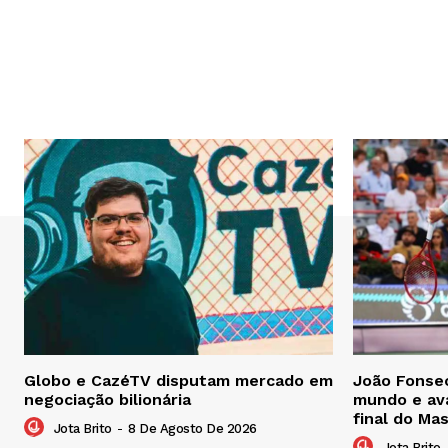
Globo e CazéTV disputam mercado em
João Fonsec
negociação bilionária
mundo e ava
final do Ma
Jota Brito
-
8 De Agosto De 2026
Jota Brito