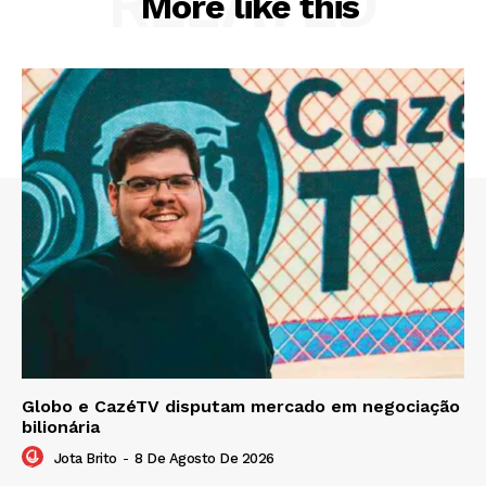
RELATED
More like this
Globo e CazéTV disputam mercado em negociação
bilionária
Jota Brito
-
8 De Agosto De 2026