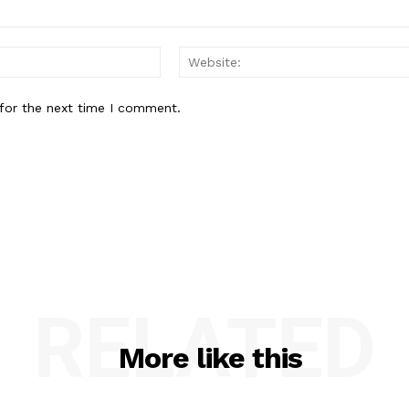
Email:*
for the next time I comment.
RELATED
More like this