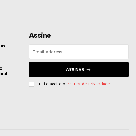
Assine
em
do
ASSINAR
inal
Eu li e aceito o
Politica de Privacidade
.