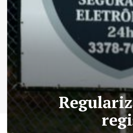
Regulariz
reg