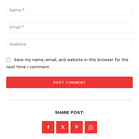
Comment:
Na
Ema
Web
Save my name, email, and website in this browser for the
next time I comment.
SHARE POST: