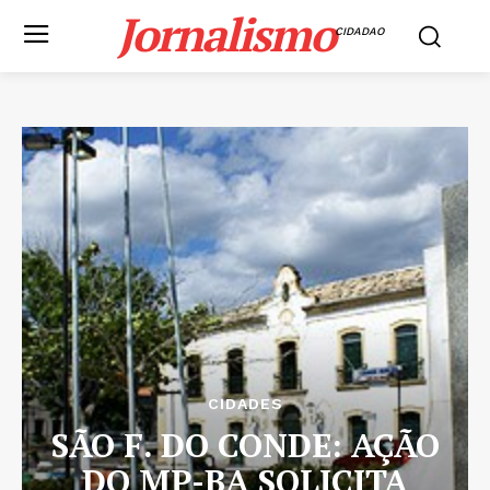
Jornalismo
CIDADAO
CIDADES
SÃO F. DO CONDE: AÇÃO
DO MP-BA SOLICITA