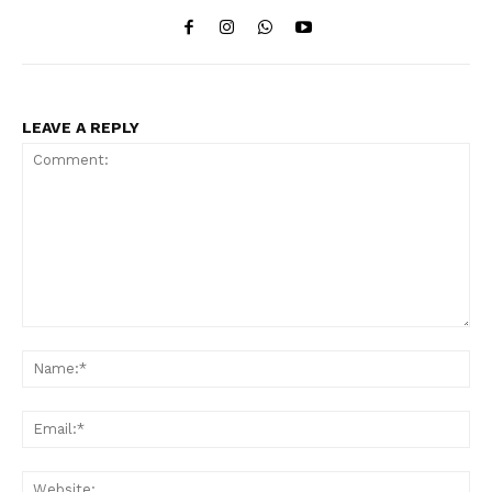
LEAVE A REPLY
Comment:
Na
Ema
Web