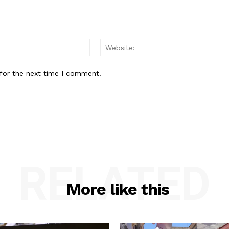
Email:*
for the next time I comment.
RELATED
More like this