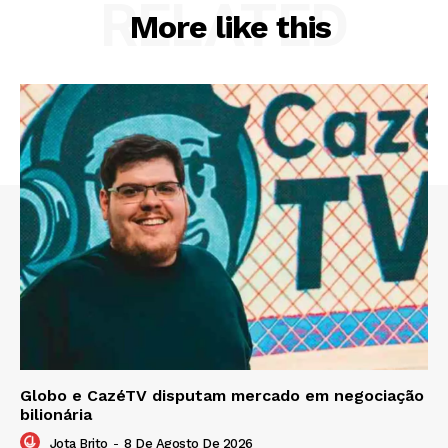
RELATED
More like this
Globo e CazéTV disputam mercado em negociação
bilionária
Jota Brito
-
8 De Agosto De 2026