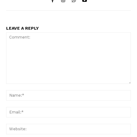
LEAVE A REPLY
Comment:
Na
Ema
Web