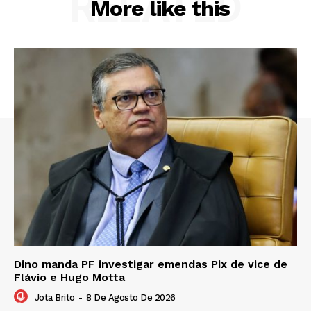
RELATED
More like this
Dino manda PF investigar emendas Pix de vice de
Flávio e Hugo Motta
Jota Brito
-
8 De Agosto De 2026