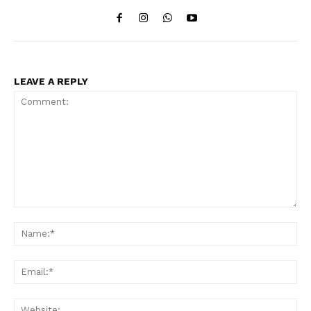
LEAVE A REPLY
Comment:
Na
Ema
Web