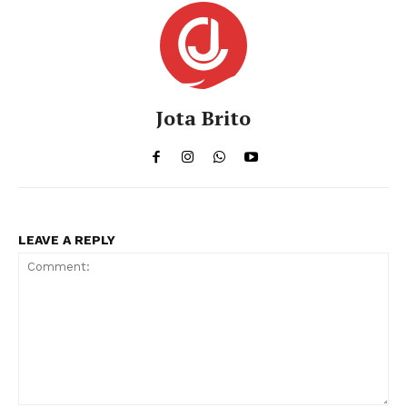
á
u
d
i
o
Jota Brito
LEAVE A REPLY