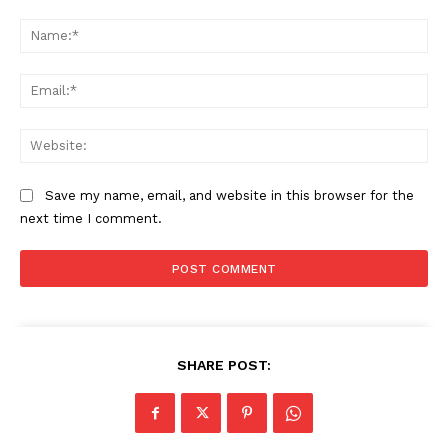
Comment:
Na
Ema
Web
Save my name, email, and website in this browser for the
next time I comment.
SHARE POST: