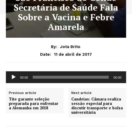
Secretária de Saúde Fala
Sobre a Vacina e Febre
Amarela
By:
Jota Brito
11 de abril de 2017
Date:
T
00:00
00:00
o
c
Previous article
Next article
a
Tite garante seleção
Candeias: Câmara realiza
d
preparada para enfrentar
sessão especial para
a Alemanha em 2018
discutir transporte e bolsa
o
universitária
r
d
e