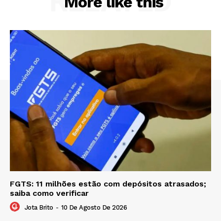
RELATED
More like this
FGTS: 11 milhões estão com depósitos atrasados;
saiba como verificar
Jota Brito
-
10 De Agosto De 2026