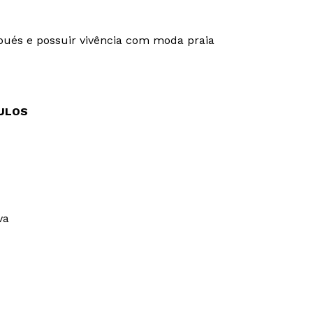
bués e possuir vivência com moda praia
CULOS
va