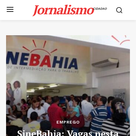
Jornalismo
CIDADAO
EMPREGO
SineBahia: Vagas nesta