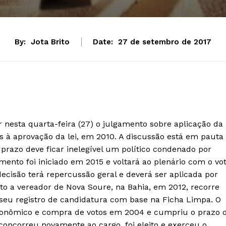
By:
Jota Brito
Date:
27 de setembro de 2017
nesta quarta-feira (27) o julgamento sobre aplicação da
s à aprovação da lei, em 2010. A discussão está em pauta
razo deve ficar inelegível um político condenado por
amento foi iniciado em 2015 e voltará ao plenário com o vo
decisão terá repercussão geral e deverá ser aplicada por
to a vereador de Nova Soure, na Bahia, em 2012, recorre
u seu registro de candidatura com base na Ficha Limpa. O
conômico e compra de votos em 2004 e cumpriu o prazo 
 concorreu novamente ao cargo, foi eleito e exerceu o