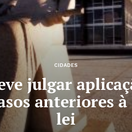
CIDADES
ve julgar aplicaç
asos anteriores à
lei