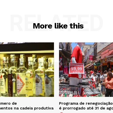
RELATED
More like this
úmero de
Programa de renegociação 
entos na cadeia produtiva
é prorrogado até 31 de ag