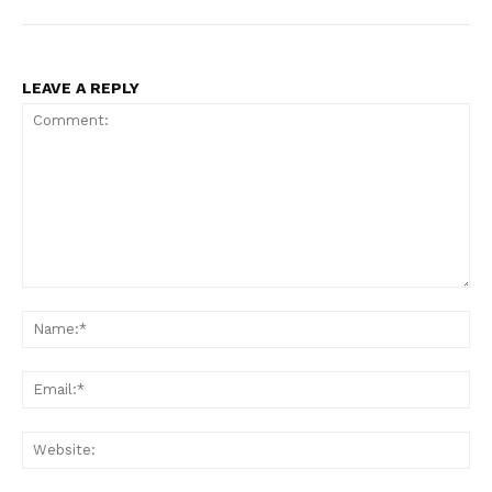
LEAVE A REPLY
Comment:
Na
Ema
Web