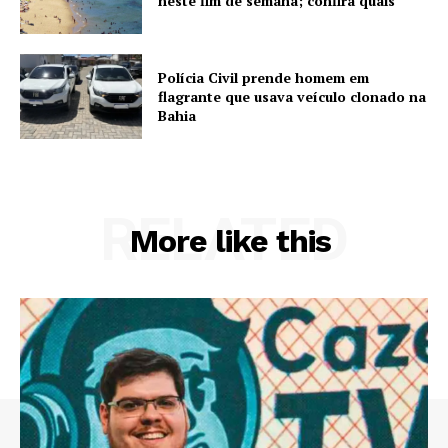
neste fim de semana; confira quais
Polícia Civil prende homem em
flagrante que usava veículo clonado na
Bahia
RELATED
More like this