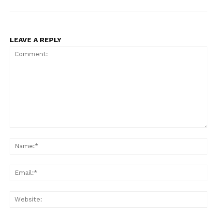
LEAVE A REPLY
Comment:
Na
Ema
Web