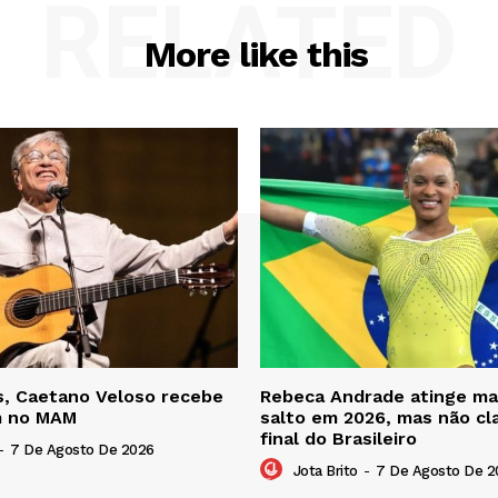
RELATED
More like this
s, Caetano Veloso recebe
Rebeca Andrade atinge ma
 no MAM
salto em 2026, mas não cla
final do Brasileiro
-
7 De Agosto De 2026
Jota Brito
-
7 De Agosto De 2