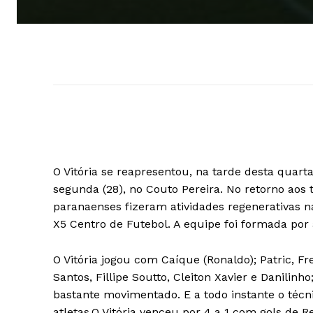
O Vitória se reapresentou, na tarde desta quarta-
segunda (28), no Couto Pereira. No retorno aos 
paranaenses fizeram atividades regenerativas 
X5 Centro de Futebol. A equipe foi formada por 
O Vitória jogou com Caíque (Ronaldo); Patric, Fr
Santos, Fillipe Soutto, Cleiton Xavier e Danilinho
bastante movimentado. E a todo instante o técn
atletas.O Vitória venceu por 4 a 1 com gols de R