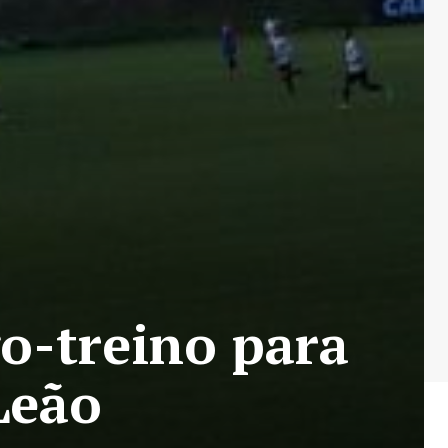
go-treino para
Leão