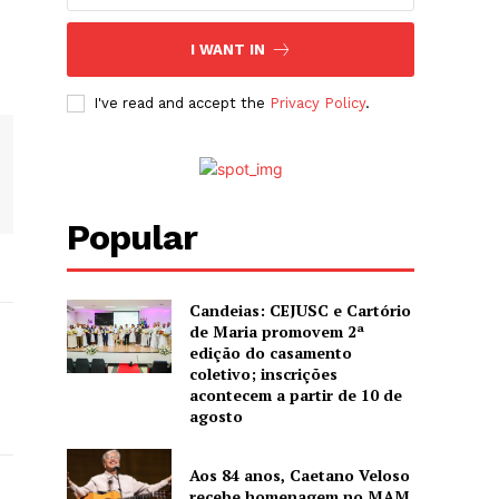
I WANT IN
I've read and accept the
Privacy Policy
.
Popular
Candeias: CEJUSC e Cartório
de Maria promovem 2ª
edição do casamento
coletivo; inscrições
acontecem a partir de 10 de
agosto
Aos 84 anos, Caetano Veloso
recebe homenagem no MAM