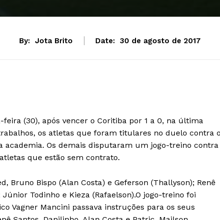
By:
Jota Brito
Date:
30 de agosto de 2017
feira (30), após vencer o Coritiba por 1 a 0, na última
trabalhos, os atletas que foram titulares no duelo contra 
na academia. Os demais disputaram um jogo-treino contra
atletas que estão sem contrato.
ed, Bruno Bispo (Alan Costa) e Geferson (Thallyson); Renê
; Júnior Todinho e Kieza (Rafaelson).O jogo-treino foi
ico Vagner Mancini passava instruções para os seus
enê Santos, Danilinho, Alan Costa e Patric. Mailson