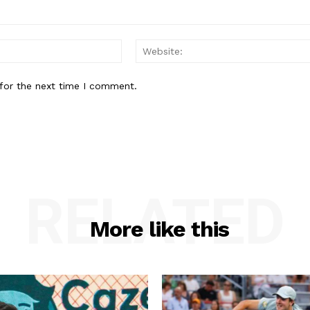
Email:*
for the next time I comment.
RELATED
More like this