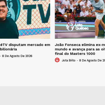
zéTV disputam mercado em
João Fonseca elimina ex-
bilionária
mundo e avança para as oi
final do Masters 1000
-
8 De Agosto De 2026
Jota Brito
-
8 De Agosto De 2