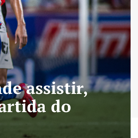
de assistir,
artida do