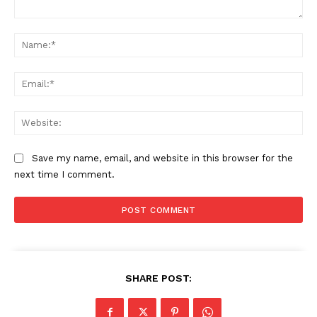
Comment:
Na
Ema
Web
Save my name, email, and website in this browser for the
next time I comment.
SHARE POST: