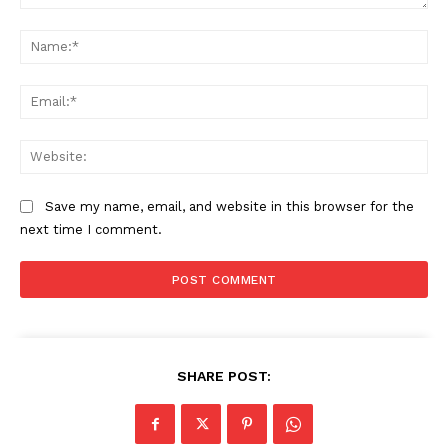
Comment:
Na
Ema
Web
Save my name, email, and website in this browser for the
next time I comment.
SHARE POST: