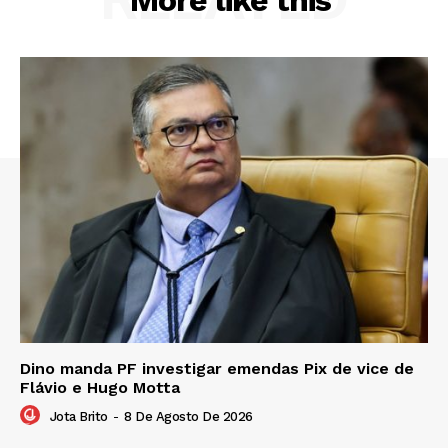
More like this
Dino manda PF investigar emendas Pix de vice de
Flávio e Hugo Motta
Jota Brito
-
8 De Agosto De 2026