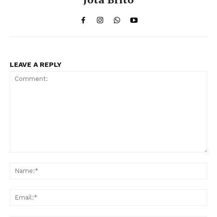
LEAVE A REPLY
Comment:
Na
Ema