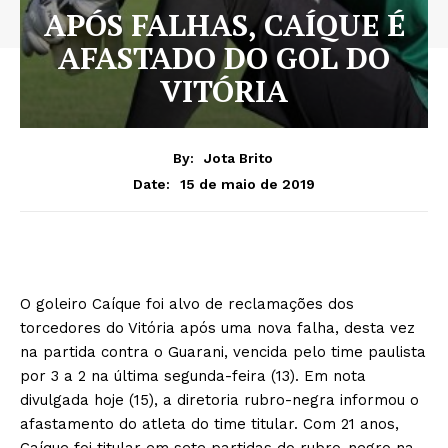
APÓS FALHAS, CAÍQUE É
AFASTADO DO GOL DO
VITÓRIA
By:
Jota Brito
15 de maio de 2019
Date:
O goleiro Caíque foi alvo de reclamações dos
torcedores do Vitória após uma nova falha, desta vez
na partida contra o Guarani, vencida pelo time paulista
por 3 a 2 na última segunda-feira (13). Em nota
divulgada hoje (15), a diretoria rubro-negra informou o
afastamento do atleta do time titular. Com 21 anos,
Caíque foi titular em sete partidas do rubro-negro na