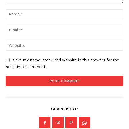
Comment:
Na
Ema
Web
Save my name, email, and website in this browser for the
next time I comment.
SHARE POST: