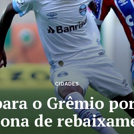
CIDADES
ara o Grêmio por
zona de rebaixam