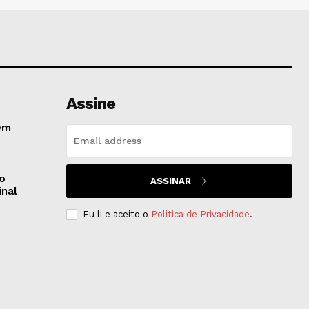
Assine
em
do
ASSINAR
inal
Eu li e aceito o
Politica de Privacidade
.