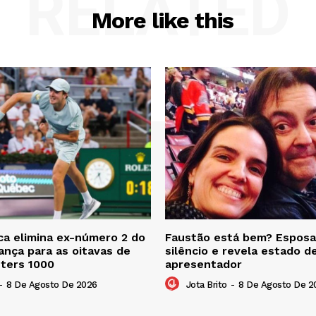
RELATED
More like this
a elimina ex-número 2 do
Faustão está bem? Esposa
nça para as oitavas de
silêncio e revela estado d
sters 1000
apresentador
-
8 De Agosto De 2026
Jota Brito
-
8 De Agosto De 2