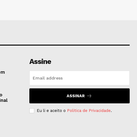
Assine
em
do
ASSINAR
inal
Eu li e aceito o
Politica de Privacidade
.