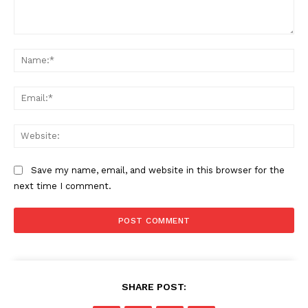
Comment:
Na
Ema
Web
Save my name, email, and website in this browser for the
next time I comment.
SHARE POST: