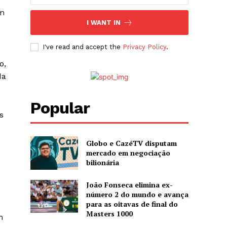
om
I WANT IN
I've read and accept the
Privacy Policy
.
o,
da
Popular
s
Globo e CazéTV disputam
mercado em negociação
bilionária
João Fonseca elimina ex-
número 2 do mundo e avança
para as oitavas de final do
Masters 1000
m