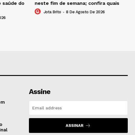
e saúde do
neste fim de semana; confira quais
Jota Brito
-
8 De Agosto De 2026
026
Assine
em
do
ASSINAR
inal