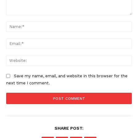
Comment:
Na
Ema
Web
Save my name, email, and website in this browser for the
next time I comment.
SHARE POST: