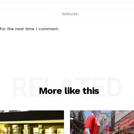
Email:*
for the next time I comment.
RELATED
More like this