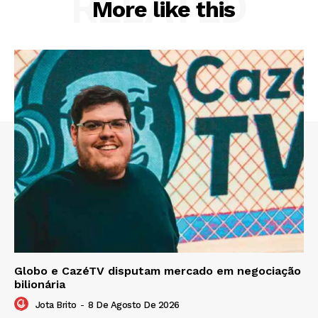
RELATED
More like this
Globo e CazéTV disputam mercado em negociação
bilionária
Jota Brito
-
8 De Agosto De 2026