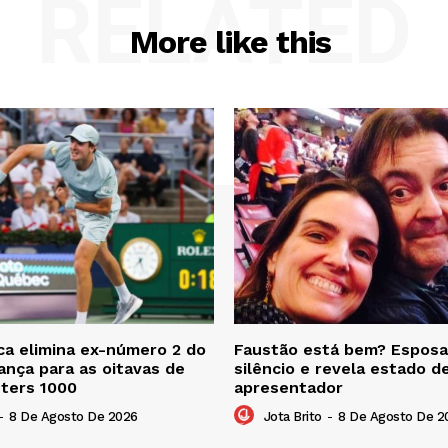
RELATED
More like this
a elimina ex-número 2 do
Faustão está bem? Esposa
nça para as oitavas de
silêncio e revela estado d
sters 1000
apresentador
-
8 De Agosto De 2026
Jota Brito
-
8 De Agosto De 2