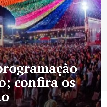
 programação
o; confira os
ão