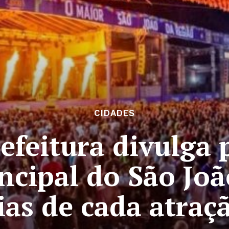
CIDADES
refeitura divulga
ncipal do São Joã
ias de cada atraç