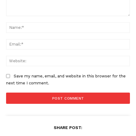
Comment:
Na
Ema
Web
Save my name, email, and website in this browser for the
next time I comment.
SHARE POST: