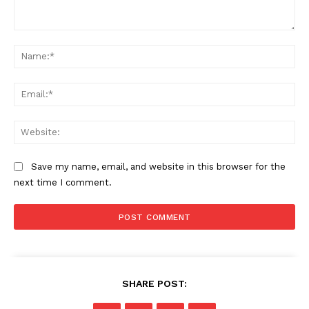
Comment:
Na
Ema
Web
Save my name, email, and website in this browser for the
next time I comment.
SHARE POST: