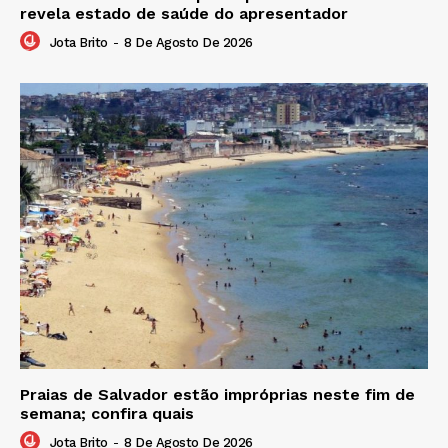
revela estado de saúde do apresentador
Jota Brito
-
8 De Agosto De 2026
Praias de Salvador estão impróprias neste fim de
semana; confira quais
Jota Brito
-
8 De Agosto De 2026