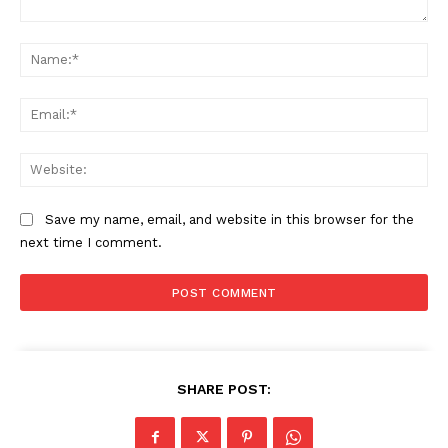
Comment:
Na
Ema
Web
Save my name, email, and website in this browser for the
next time I comment.
SHARE POST: