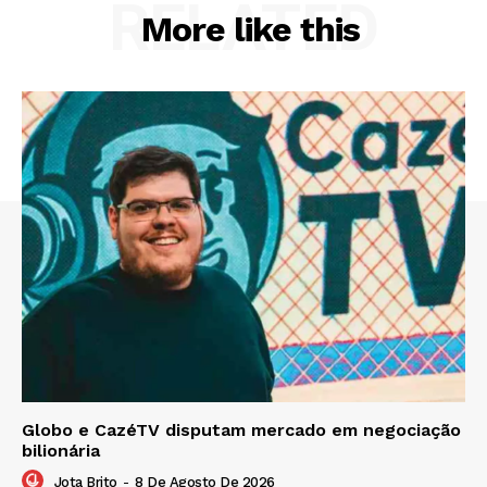
RELATED
More like this
Globo e CazéTV disputam mercado em negociação
bilionária
Jota Brito
-
8 De Agosto De 2026