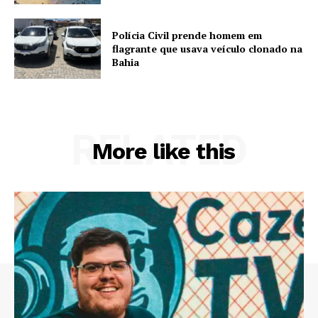
Polícia Civil prende homem em
flagrante que usava veículo clonado na
Bahia
RELATED
More like this