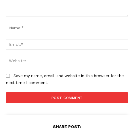
Comment:
Na
Ema
Web
Save my name, email, and website in this browser for the
next time I comment.
SHARE POST: