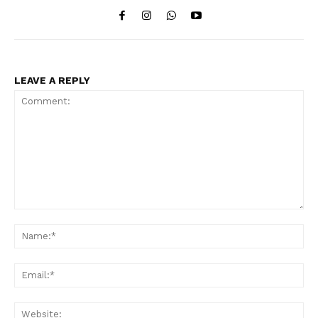
LEAVE A REPLY
Comment:
Na
Ema
Web