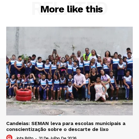
RELATED
More like this
Candeias: SEMAN leva para escolas municipais a
conscientização sobre o descarte de lixo
Jota Brito
-
31 De Julho De 2026